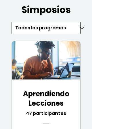
Simposios
Aprendiendo
Lecciones
47 participantes